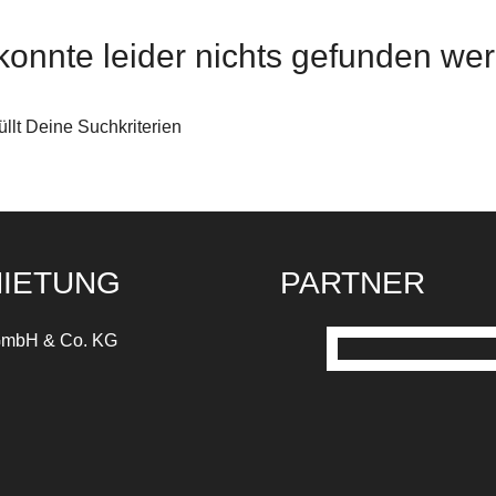
konnte leider nichts gefunden we
üllt Deine Suchkriterien
MIETUNG
PARTNER
mbH & Co. KG